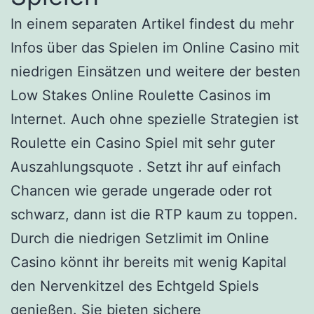
In einem separaten Artikel findest du mehr
Infos über das Spielen im Online Casino mit
niedrigen Einsätzen und weitere der besten
Low Stakes Online Roulette Casinos im
Internet. Auch ohne spezielle Strategien ist
Roulette ein Casino Spiel mit sehr guter
Auszahlungsquote . Setzt ihr auf einfach
Chancen wie gerade ungerade oder rot
schwarz, dann ist die RTP kaum zu toppen.
Durch die niedrigen Setzlimit im Online
Casino könnt ihr bereits mit wenig Kapital
den Nervenkitzel des Echtgeld Spiels
genießen. Sie bieten sichere