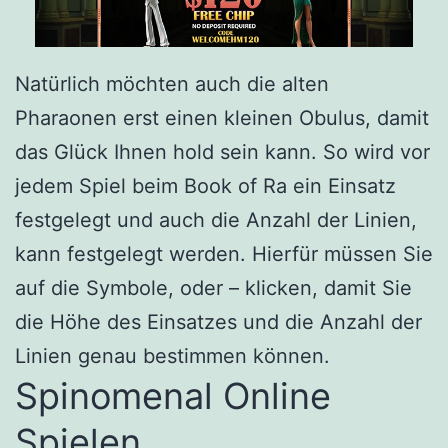
Natürlich möchten auch die alten
Pharaonen erst einen kleinen Obulus, damit
das Glück Ihnen hold sein kann. So wird vor
jedem Spiel beim Book of Ra ein Einsatz
festgelegt und auch die Anzahl der Linien,
kann festgelegt werden. Hierfür müssen Sie
auf die Symbole, oder – klicken, damit Sie
die Höhe des Einsatzes und die Anzahl der
Linien genau bestimmen können.
Spinomenal Online
Spielen