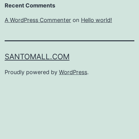
Recent Comments
A WordPress Commenter
on
Hello world!
SANTOMALL.COM
Proudly powered by
WordPress
.