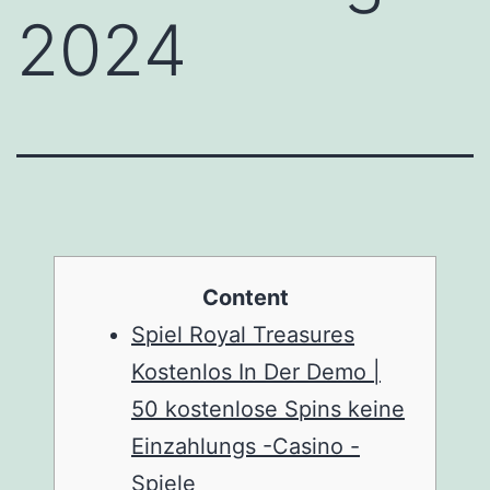
2024
Content
Spiel Royal Treasures
Kostenlos In Der Demo |
50 kostenlose Spins keine
Einzahlungs -Casino -
Spiele