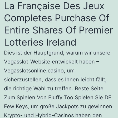
La Française Des Jeux
Completes Purchase Of
Entire Shares Of Premier
Lotteries Ireland
Dies ist der Hauptgrund, warum wir unsere
Vegasslot-Website entwickelt haben –
Vegasslotsonline.casino, um
sicherzustellen, dass es Ihnen leicht fällt,
die richtige Wahl zu treffen. Beste Seite
Zum Spielen Von Fluffy Too Spielen Sie DE
Few Keys, um große Jackpots zu gewinnen.
Krypto- und Hybrid-Casinos haben den