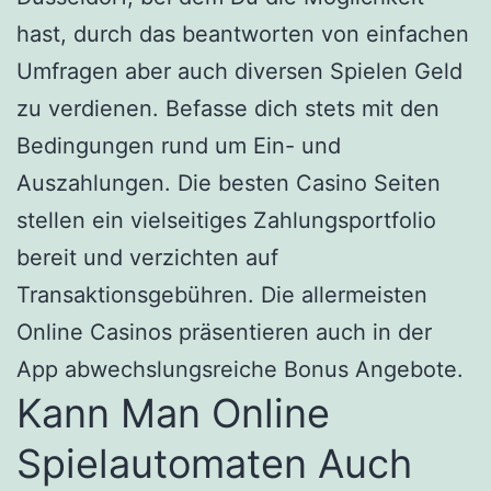
hast, durch das beantworten von einfachen
Umfragen aber auch diversen Spielen Geld
zu verdienen. Befasse dich stets mit den
Bedingungen rund um Ein- und
Auszahlungen. Die besten Casino Seiten
stellen ein vielseitiges Zahlungsportfolio
bereit und verzichten auf
Transaktionsgebühren. Die allermeisten
Online Casinos präsentieren auch in der
App abwechslungsreiche Bonus Angebote.
Kann Man Online
Spielautomaten Auch