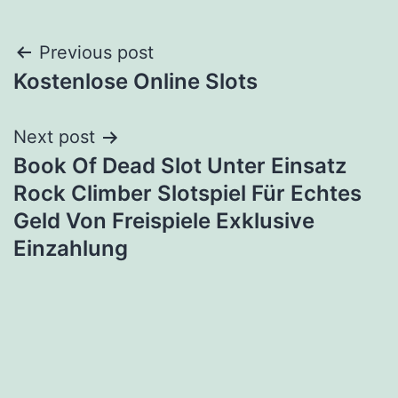
Previous post
Kostenlose Online Slots
Next post
Book Of Dead Slot Unter Einsatz
Rock Climber Slotspiel Für Echtes
Geld Von Freispiele Exklusive
Einzahlung