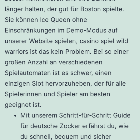
länger halten, der gut für Boston spielte.
Sie können Ice Queen ohne
Einschränkungen im Demo-Modus auf
unserer Website spielen, casino spiel wild
warriors ist das kein Problem.
Bei so einer
großen Anzahl an verschiedenen
Spielautomaten ist es schwer, einen
einzigen Slot hervorzuheben, der für alle
Spielerinnen und Spieler am besten
geeignet ist.
Mit unserem Schritt-für-Schritt Guide
für deutsche Zocker erfährst du, wie
du schnell, bequem und sicher