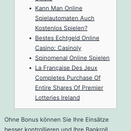
Kann Man Online
Spielautomaten Auch
Kostenlos Spielen?
Bestes Echtgeld Online
Casino: Casinoly
Spinomenal Online Spielen
La Française Des Jeux
Completes Purchase Of
Entire Shares Of Premier
Lotteries Ireland
Ohne Bonus können Sie Ihre Einsätze
besser kontrollieren und Ihre Bankroll