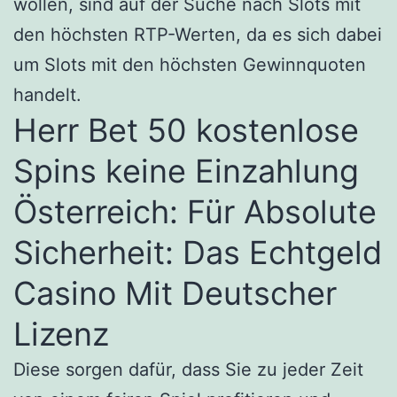
wollen, sind auf der Suche nach Slots mit
den höchsten RTP-Werten, da es sich dabei
um Slots mit den höchsten Gewinnquoten
handelt.
Herr Bet 50 kostenlose
Spins keine Einzahlung
Österreich: Für Absolute
Sicherheit: Das Echtgeld
Casino Mit Deutscher
Lizenz
Diese sorgen dafür, dass Sie zu jeder Zeit