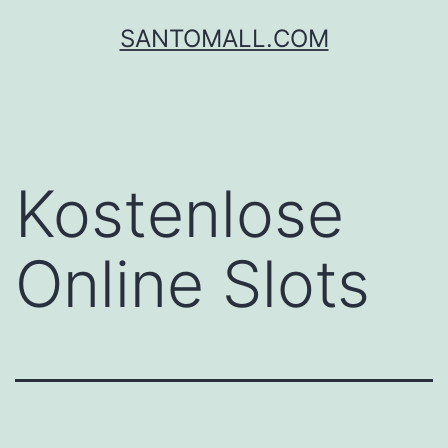
SANTOMALL.COM
Kostenlose
Online Slots