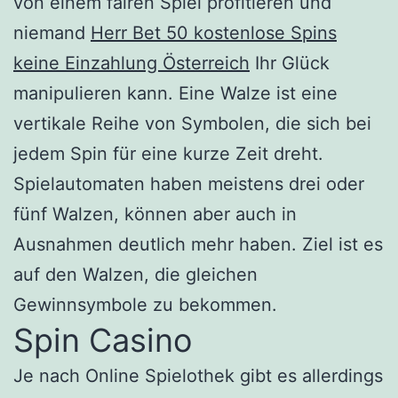
von einem fairen Spiel profitieren und
niemand
Herr Bet 50 kostenlose Spins
keine Einzahlung Österreich
Ihr Glück
manipulieren kann. Eine Walze ist eine
vertikale Reihe von Symbolen, die sich bei
jedem Spin für eine kurze Zeit dreht.
Spielautomaten haben meistens drei oder
fünf Walzen, können aber auch in
Ausnahmen deutlich mehr haben. Ziel ist es
auf den Walzen, die gleichen
Gewinnsymbole zu bekommen.
Spin Casino
Je nach Online Spielothek gibt es allerdings