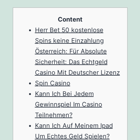
Content
Herr Bet 50 kostenlose
Spins keine Einzahlung
Österreich: Für Absolute
Sicherheit: Das Echtgeld
Casino Mit Deutscher Lizenz
Spin Casino
Kann Ich Bei Jedem
Gewinnspiel Im Casino
Teilnehmen?
Kann Ich Auf Meinem Ipad
Um Echtes Geld Spielen?