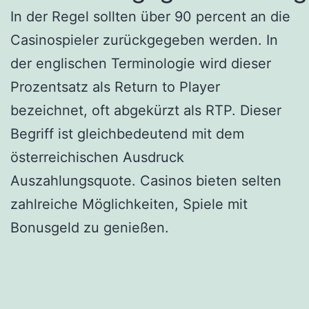
In der Regel sollten über 90 percent an die
Casinospieler zurückgegeben werden. In
der englischen Terminologie wird dieser
Prozentsatz als Return to Player
bezeichnet, oft abgekürzt als RTP. Dieser
Begriff ist gleichbedeutend mit dem
österreichischen Ausdruck
Auszahlungsquote. Casinos bieten selten
zahlreiche Möglichkeiten, Spiele mit
Bonusgeld zu genießen.