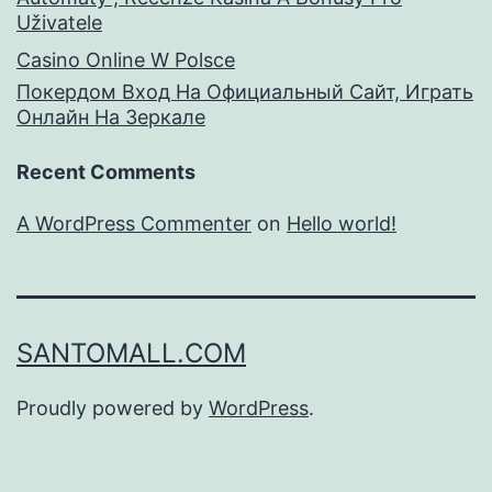
Uživatele
Casino Online W Polsce
Покердом Вход На Официальный Сайт, Играть
Онлайн На Зеркале
Recent Comments
A WordPress Commenter
on
Hello world!
SANTOMALL.COM
Proudly powered by
WordPress
.