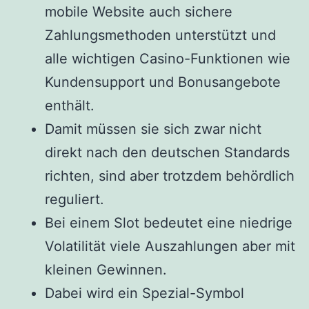
mobile Website auch sichere
Zahlungsmethoden unterstützt und
alle wichtigen Casino-Funktionen wie
Kundensupport und Bonusangebote
enthält.
Damit müssen sie sich zwar nicht
direkt nach den deutschen Standards
richten, sind aber trotzdem behördlich
reguliert.
Bei einem Slot bedeutet eine niedrige
Volatilität viele Auszahlungen aber mit
kleinen Gewinnen.
Dabei wird ein Spezial-Symbol