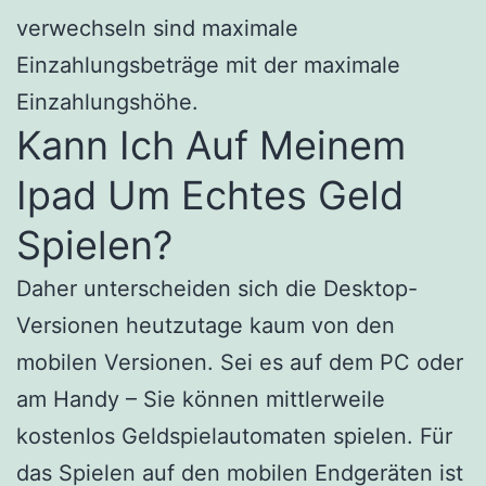
verwechseln sind maximale
Einzahlungsbeträge mit der maximale
Einzahlungshöhe.
Kann Ich Auf Meinem
Ipad Um Echtes Geld
Spielen?
Daher unterscheiden sich die Desktop-
Versionen heutzutage kaum von den
mobilen Versionen. Sei es auf dem PC oder
am Handy – Sie können mittlerweile
kostenlos Geldspielautomaten spielen. Für
das Spielen auf den mobilen Endgeräten ist