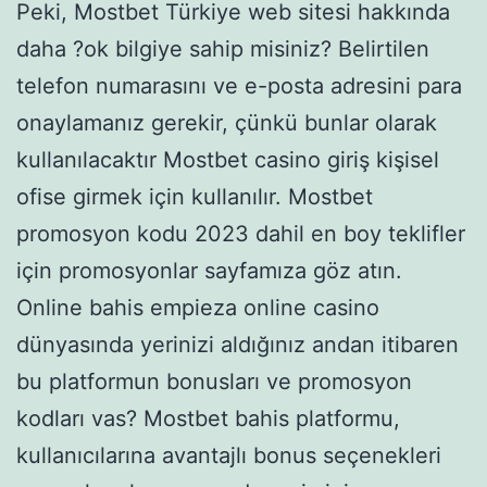
Peki, Mostbet Türkiye web sitesi hakkında
daha ?ok bilgiye sahip misiniz? Belirtilen
telefon numarasını ve e-posta adresini para
onaylamanız gerekir, çünkü bunlar olarak
kullanılacaktır Mostbet casino giriş kişisel
ofise girmek için kullanılır. Mostbet
promosyon kodu 2023 dahil en boy teklifler
için promosyonlar sayfamıza göz atın.
Online bahis empieza online casino
dünyasında yerinizi aldığınız andan itibaren
bu platformun bonusları ve promosyon
kodları vas? Mostbet bahis platformu,
kullanıcılarına avantajlı bonus seçenekleri