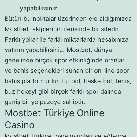
yapabilirsiniz.
Bütün bu noktalar üzerinden ele aldığımızda
Mostbet rakiplerinin ilerisinde bir sitedir.
Farklı yollar ile farklı miktarlarda hesabınıza
yatırım yapabilirsiniz. Mostbet, dünya
genelinde birçok spor etkinliğinde oranlar
ve bahis seçenekleri sunan bir on-line spor
bahis platformudur. Futbol, basketbol, tenis,
buz hokeyi gibi birçok farklı spor dalında
geniş bir yelpazeye sahiptir.
Mostbet Türkiye Online
Casino
Mostbet Türkiye, para oyunları ve eğlence