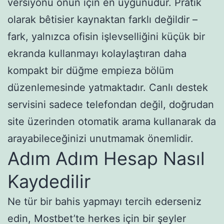
versiyonu onun için en uygunudur. Pratik
olarak bêtisier kaynaktan farklı değildir –
fark, yalnızca ofisin işlevselliğini küçük bir
ekranda kullanmayı kolaylaştıran daha
kompakt bir düğme empieza bölüm
düzenlemesinde yatmaktadır. Canlı destek
servisini sadece telefondan değil, doğrudan
site üzerinden otomatik arama kullanarak da
arayabileceğinizi unutmamak önemlidir.
Adım Adım Hesap Nasıl
Kaydedilir
Ne tür bir bahis yapmayı tercih ederseniz
edin, Mostbet’te herkes için bir şeyler