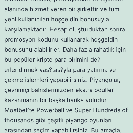
alanında hizmet veren bir şirkettir ve tüm
yeni kullanıcıları hoşgeldin bonusuyla
karşılamaktadır. Hesap oluşturduktan sonra
promosyon kodunu kullanarak hoşgeldin
bonusunu alabilirler. Daha fazla rahatlık için
bu popüler kripto para birimini de?
erlendirmek vas?tas?yla para yatırma ve
çekme işlemleri yapabilirsiniz. Piyangolar,
çevrimiçi bahislerinizden ekstra ödüller
kazanmanın bir başka harika yoludur.
Mostbet’te Powerball ve Super Hundreds of
thousands gibi çeşitli piyango oyunları
arasından seçim yapabilirsiniz. Bu amaçla,