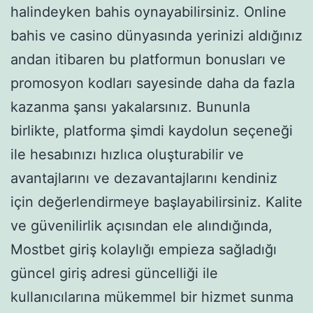
halindeyken bahis oynayabilirsiniz. Online
bahis ve casino dünyasında yerinizi aldığınız
andan itibaren bu platformun bonusları ve
promosyon kodları sayesinde daha da fazla
kazanma şansı yakalarsınız. Bununla
birlikte, platforma şimdi kaydolun seçeneği
ile hesabınızı hızlıca oluşturabilir ve
avantajlarını ve dezavantajlarını kendiniz
için değerlendirmeye başlayabilirsiniz. Kalite
ve güvenilirlik açısından ele alındığında,
Mostbet giriş kolaylığı empieza sağladığı
güncel giriş adresi güncelliği ile
kullanıcılarına mükemmel bir hizmet sunma