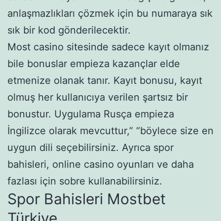
anlaşmazlıkları çözmek için bu numaraya sık
sık bir kod gönderilecektir.
Most casino sitesinde sadece kayıt olmanız
bile bonuslar empieza kazançlar elde
etmenize olanak tanır. Kayıt bonusu, kayıt
olmuş her kullanıcıya verilen şartsız bir
bonustur. Uygulama Rusça empieza
İngilizce olarak mevcuttur,” “böylece size en
uygun dili seçebilirsiniz. Ayrıca spor
bahisleri, online casino oyunları ve daha
fazlası için sobre kullanabilirsiniz.
Spor Bahisleri Mostbet
Türkiye