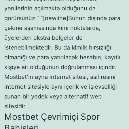
yenilerinin açılmakta olduğunu da
görürsünüz.” “[newline]Bunun dışında para
çekme aşamasında kimi noktalarda,
üyelerden ekstra belgeler de
istenebilmektedir. Bu da kimlik hırsızlığı
olmadığı ve para yatırılacak hesabın, kayıtlı
kişiye ait olduğunun doğrulanması içindir.
Mostbet’in ayna internet sitesi, asıl resmi
internet sitesiyle aynı içerik ve işlevselliği
sunan bir yedek veya alternatif web
sitesidir.
Mostbet Çevrimiçi Spor
Bahisleri