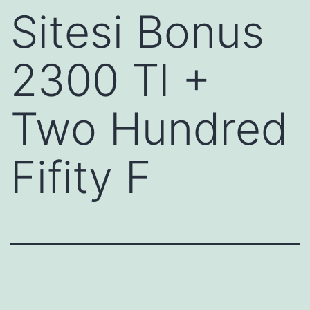
Sitesi Bonus
2300 Tl +
Two Hundred
Fifity F