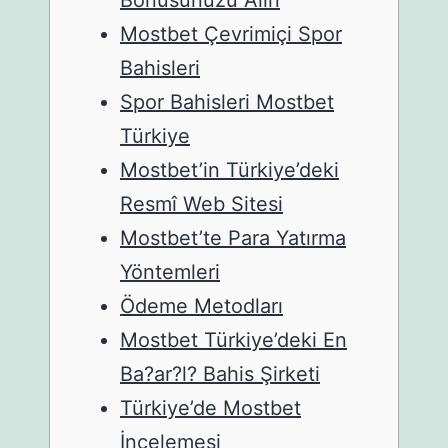
Mostbet Çevrimiçi Spor
Bahisleri
Spor Bahisleri Mostbet
Türkiye
Mostbet’in Türkiye’deki
Resmî Web Sitesi
Mostbet’te Para Yatırma
Yöntemleri
Ödeme Metodları
Mostbet Türkiye’deki En
Ba?ar?l? Bahis Şirketi
Türkiye’de Mostbet
İncelemesi