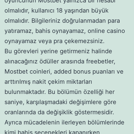
oyuncunun Mostbet yalnızca bir hesabı
olmalıdır, kullanıcı 18 yaşından büyük
olmalıdır. Bilgileriniz doğrulanmadan para
yatıramaz, bahis oynayamaz, online casino
oynayamaz veya pra çekemezsiniz.
Bu görevleri yerine getirmeniz halinde
alınacağınız ödüller arasında freebetler,
Mostbet coinleri, added bonus puanları ve
arttırılmış nakit çekim miktarları
bulunmaktadır. Bu bölümün özelliği her
saniye, karşılaşmadaki değişimlere göre
oranlarında da değişiklik göstermesidir.
Ayrıca mücadelenin ilerleyen bölümlerinde
kimi bahis seçenekleri kapanırken,