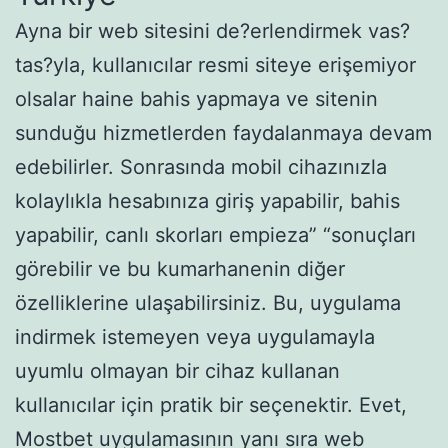
Ayna bir web sitesini de?erlendirmek vas?
tas?yla, kullanıcılar resmi siteye erişemiyor
olsalar haine bahis yapmaya ve sitenin
sunduğu hizmetlerden faydalanmaya devam
edebilirler. Sonrasında mobil cihazınızla
kolaylıkla hesabınıza giriş yapabilir, bahis
yapabilir, canlı skorları empieza” “sonuçları
görebilir ve bu kumarhanenin diğer
özelliklerine ulaşabilirsiniz. Bu, uygulama
indirmek istemeyen veya uygulamayla
uyumlu olmayan bir cihaz kullanan
kullanıcılar için pratik bir seçenektir. Evet,
Mostbet uygulamasının yanı sıra web