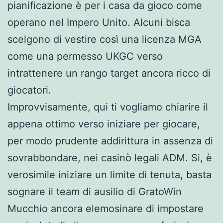
pianificazione è per i casa da gioco come
operano nel Impero Unito. Alcuni bisca
scelgono di vestire così una licenza MGA
come una permesso UKGC verso
intrattenere un rango target ancora ricco di
giocatori.
Improvvisamente, qui ti vogliamo chiarire il
appena ottimo verso iniziare per giocare,
per modo prudente addirittura in assenza di
sovrabbondare, nei casinò legali ADM. Si, è
verosimile iniziare un limite di tenuta, basta
sognare il team di ausilio di GratoWin
Mucchio ancora elemosinare di impostare