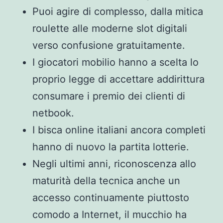
Puoi agire di complesso, dalla mitica
roulette alle moderne slot digitali
verso confusione gratuitamente.
I giocatori mobilio hanno a scelta lo
proprio legge di accettare addirittura
consumare i premio dei clienti di
netbook.
I bisca online italiani ancora completi
hanno di nuovo la partita lotterie.
Negli ultimi anni, riconoscenza allo
maturità della tecnica anche un
accesso continuamente piuttosto
comodo a Internet, il mucchio ha