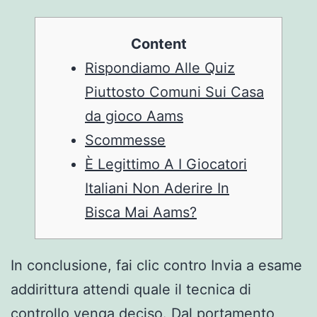
Content
Rispondiamo Alle Quiz
Piuttosto Comuni Sui Casa
da gioco Aams
Scommesse
È Legittimo A I Giocatori
Italiani Non Aderire In
Bisca Mai Aams?
In conclusione, fai clic contro Invia a esame
addirittura attendi quale il tecnica di
controllo venga deciso. Dal portamento