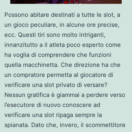
Possono abitare destinati a tutte le slot, a
un gioco peculiare, in alcune ore precise,
ecc. Questi tiri sono molto intriganti,
innanzitutto a il atleta poco esperto come
ha voglia di comprendere che funzioni
quella macchinetta. Che direzione ha che
un compratore permetta al giocatore di
verificare una slot privato di versare?
Nessun gratifica è giammai a perdere verso
l’esecutore di nuovo conoscere ad
verificare una slot ripaga sempre la
spianata. Dato che, invero, il scommettitore