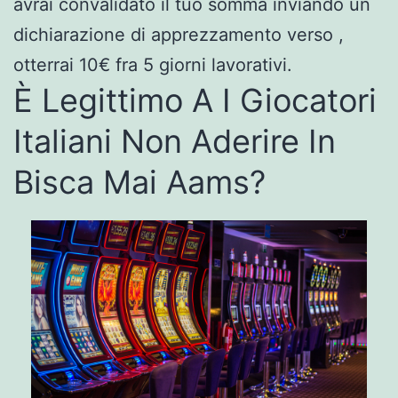
avrai convalidato il tuo somma inviando un
dichiarazione di apprezzamento verso ,
otterrai 10€ fra 5 giorni lavorativi.
È Legittimo A I Giocatori
Italiani Non Aderire In
Bisca Mai Aams?