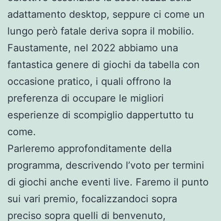
adattamento desktop, seppure ci come un
lungo però fatale deriva sopra il mobilio.
Faustamente, nel 2022 abbiamo una
fantastica genere di giochi da tabella con
occasione pratico, i quali offrono la
preferenza di occupare le migliori
esperienze di scompiglio dappertutto tu
come.
Parleremo approfonditamente della
programma, descrivendo l’voto per termini
di giochi anche eventi live. Faremo il punto
sui vari premio, focalizzandoci sopra
preciso sopra quelli di benvenuto,