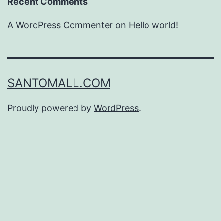
Recent Comments
A WordPress Commenter
on
Hello world!
SANTOMALL.COM
Proudly powered by
WordPress
.