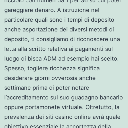
ricciolo con numeri da 1 per 36 su cui poter
gareggiare denaro. A istruzione nel
particolare quali sono i tempi di deposito
anche asportazione dei diversi metodi di
deposito, ti consigliamo di riconoscere una
letta alla scritto relativa ai pagamenti sul
luogo di bisca ADM ad esempio hai scelto.
Spesso, togliere ricchezza significa
desiderare giorni ovverosia anche
settimane prima di poter notare
l’accreditamento sul suo guadagno bancario
oppure portamonete virtuale. Oltretutto, la
prevalenza dei siti casino online avrà quale
obiettivo essenziale la accortezza della