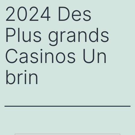
2024 Des
Plus grands
Casinos Un
brin