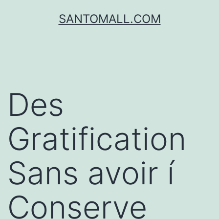
SANTOMALL.COM
Des
Gratification
Sans avoir í
Conserve