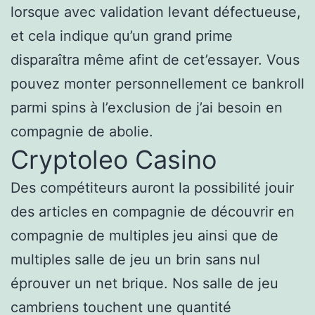
lorsque avec validation levant défectueuse,
et cela indique qu’un grand prime
disparaîtra même afint de cet’essayer. Vous
pouvez monter personnellement ce bankroll
parmi spins à l’exclusion de j’ai besoin en
compagnie de abolie.
Cryptoleo Casino
Des compétiteurs auront la possibilité jouir
des articles en compagnie de découvrir en
compagnie de multiples jeu ainsi que de
multiples salle de jeu un brin sans nul
éprouver un net brique. Nos salle de jeu
cambriens touchent une quantité