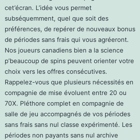
cet’écran. L’idée vous permet
subséquemment, quel que soit des
préférences, de repérer de nouveaux bonus
de périodes sans frais qui vous agréeront.
Nos joueurs canadiens bien a la science
p’beaucoup de spins peuvent orienter votre
choix vers les offres consécutives.
Rappelez-vous que plusieurs nécessités en
compagnie de mise évoluent entre 20 ou
70X. Pléthore complet en compagnie de
salle de jeu accompagnés de vos périodes
sans frais sans nul classe expérimenté. Les
périodes non payants sans nul archive