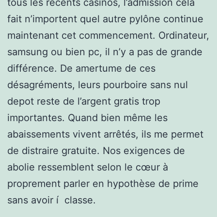
tous les récents casinos, l’admission cela
fait n’importent quel autre pylône continue
maintenant cet commencement. Ordinateur,
samsung ou bien pc, il n’y a pas de grande
différence. De amertume de ces
désagréments, leurs pourboire sans nul
depot reste de l’argent gratis trop
importantes. Quand bien même les
abaissements vivent arrêtés, ils me permet
de distraire gratuite. Nos exigences de
abolie ressemblent selon le cœur à
proprement parler en hypothèse de prime
sans avoir í classe.