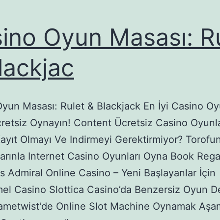
ino Oyun Masası: R
lackjac
yun Masası: Rulet & Blackjack En İyi Casino Oy
retsiz Oynayın! Content Ücretsiz Casino Oyunla
yıt Olmayı Ve Indirmeyi Gerektirmiyor? Torofun
arınla Internet Casino Oyunları Oyna Book Reg
 Admiral Online Casino – Yeni Başlayanlar İçin
l Casino Slottica Casino’da Benzersiz Oyun D
ametwist’de Online Slot Machine Oynamak Aşam