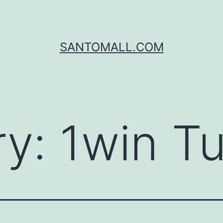
SANTOMALL.COM
ry:
1win Tu