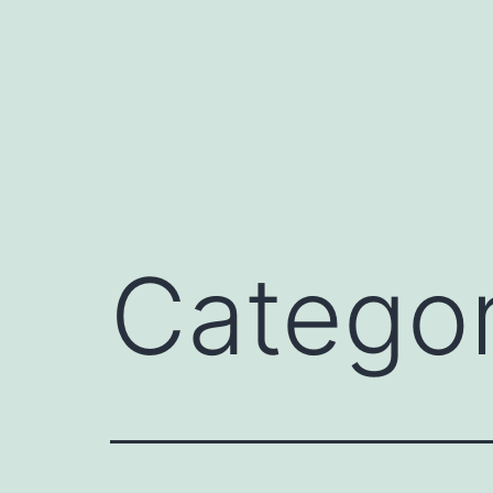
Catego