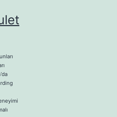
ulet
unları
rı
’da
arding
eneyimi
alı