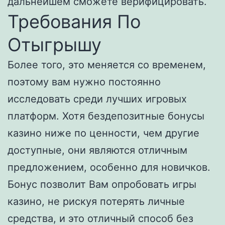
дальнейшем сможете верифицировать.
Требования По
Отыгрышу
Более того, это меняется со временем,
поэтому вам нужно постоянно
исследовать среди лучших игровых
платформ. Хотя бездепозитные бонусы
казино ниже по ценности, чем другие
доступные, они являются отличным
предложением, особенно для новичков.
Бонус позволит Вам опробовать игры
казино, не рискуя потерять личные
средства, и это отличный способ без