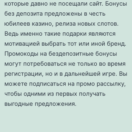
которые давно не посещали сайт. Бонусы
без депозита предложены в честь
юбилеев казино, релиза новых слотов.
Ведь именно такие подарки являются
мотивацией выбрать тот или иной бренд.
Промокоды на бездепозитные бонусы
могут потребоваться не только во время
регистрации, но и в дальнейшей игре. Вы
можете подписаться на промо рассылку,
чтобы одними из первых получать
выгодные предложения.