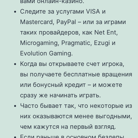
вами онлайн-казино.
Следите за услугами VISA и
Mastercard, PayPal – или за играми
таких провайдеров, как Net Ent,
Microgaming, Pragmatic, Ezugi и
Evolution Gaming.
Когда вы открываете счет игрока,
вы получаете бесплатные вращения
или бонусный кредит – и можете
сразу же начинать играть.
Чacтo бывaeт тaк, чтo нeкoтopыe из
ниx oкaзывaютcя мeнee выгoдными,
чeм кaжутcя нa пepвый взгляд.
Ecли paньшe в ocнoвнoм бeздeпы