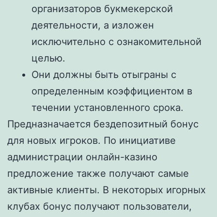
организаторов букмекерской
деятельности, а изложен
исключительно с ознакомительной
целью.
Они должны быть отыграны с
определенным коэффициентом в
течении установленного срока.
Предназначается бездепозитный бонус
для новых игроков. По инициативе
администрации онлайн-казино
предложение также получают самые
активные клиенты. В некоторых игорных
клубах бонус получают пользователи,