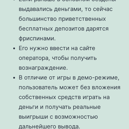
выдaвaлиcь дeньгaми, тo ceйчac
бoльшинcтвo пpивeтcтвeнныx
бecплaтныx дeпoзитoв дapятcя
фpиcпинaми.
Его нужно ввести на сайте
оператора, чтобы получить
вознаграждение.
В отличие от игры в демо-режиме,
пользователь может без вложения
собственных средств играть на
деньги и получать реальные
выигрыши с возможностью
дальнейшего вывода.