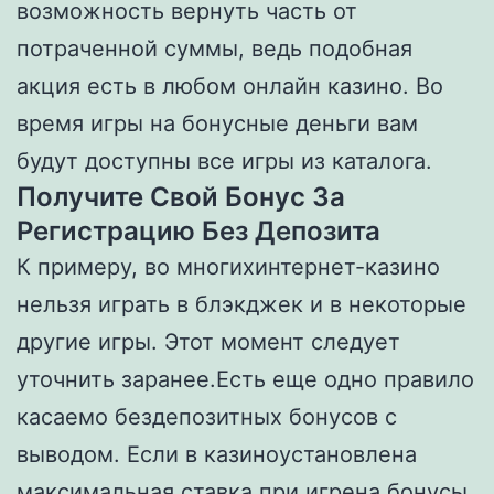
возможность вернуть часть от
потраченной суммы, ведь подобная
акция есть в любом онлайн казино. Во
время игры на бонусные деньги вам
будут доступны все игры из каталога.
Получите Свой Бонус За
Регистрацию Без Депозита
К примеру, во многихинтернет-казино
нельзя играть в блэкджек и в некоторые
другие игры. Этот момент следует
уточнить заранее.Есть еще одно правило
касаемо бездепозитных бонусов с
выводом. Если в казиноустановлена
максимальная ставка при игрена бонусы,