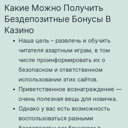
Какие Можно Получить
Бездепозитные Бонусы В
Казино
Наша цель – развлечь и обучить
читателя азартным играм, в том
числе проинформировать их о
безопасном и ответственном
использовании этих сайтов.
Приветственное вознаграждение —
очень полезная вещь для новичка.
Однако у вас есть возможность
воспользоваться разными
бездепозитными бонусами в