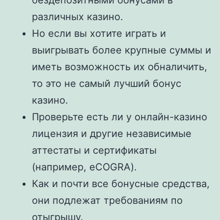
различных казино.
Но если вы хотите играть и
выигрывать более крупные суммы и
иметь возможность их обналичить,
то это не самый лучший бонус
казино.
Проверьте есть ли у онлайн-казино
лицензия и другие независимые
аттестаты и сертификаты
(например, eCOGRA).
Как и почти все бонусные средства,
они подлежат требованиям по
отыгрышу.