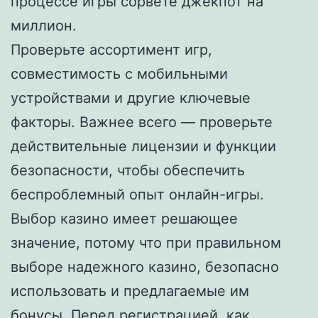
процессе игры сорвете джекпот на
миллион.
Проверьте ассортимент игр,
совместимость с мобильными
устройствами и другие ключевые
факторы. Важнее всего — проверьте
действительные лицензии и функции
безопасности, чтобы обеспечить
беспроблемный опыт онлайн-игры.
Выбор казино имеет решающее
значение, потому что при правильном
выборе надежного казино, безопасно
использовать и предлагаемые им
бонусы. Перед регистрацией, как