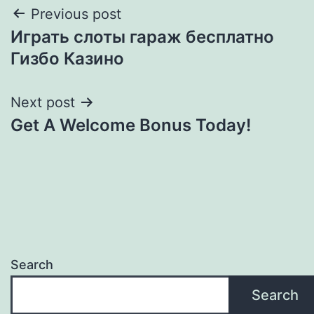
Previous post
Играть слоты гараж бесплатно
Гизбо Казино
Next post
Get A Welcome Bonus Today!
Search
Search