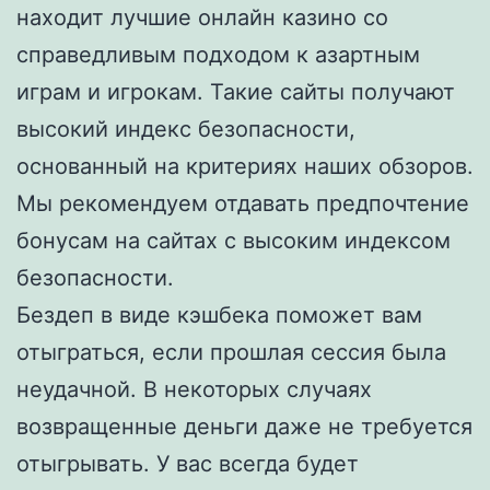
находит лучшие онлайн казино со
справедливым подходом к азартным
играм и игрокам. Такие сайты получают
высокий индекс безопасности,
основанный на критериях наших обзоров.
Мы рекомендуем отдавать предпочтение
бонусам на сайтах с высоким индексом
безопасности.
Бездеп в виде кэшбека поможет вам
отыграться, если прошлая сессия была
неудачной. В некоторых случаях
возвращенные деньги даже не требуется
отыгрывать. У вас всегда будет