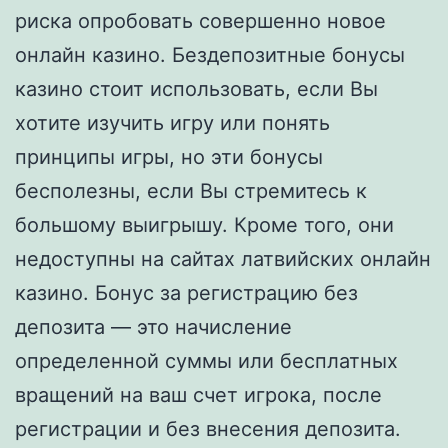
риска опробовать совершенно новое
онлайн казино. Бездепозитные бонусы
казино стоит использовать, если Вы
хотите изучить игру или понять
принципы игры, но эти бонусы
бесполезны, если Вы стремитесь к
большому выигрышу. Кроме того, они
недоступны на сайтах латвийских онлайн
казино. Бонус за регистрацию без
депозита — это начисление
определенной суммы или бесплатных
вращений на ваш счет игрока, после
регистрации и без внесения депозита.