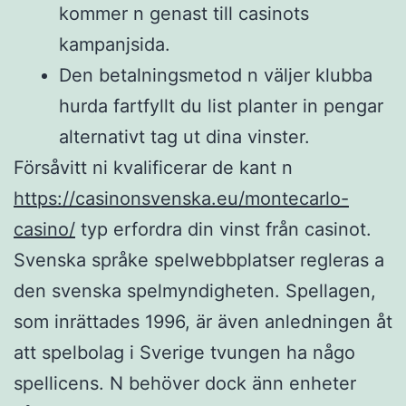
kommer n genast till casinots
kampanjsida.
Den betalningsmetod n väljer klubba
hurda fartfyllt du list planter in pengar
alternativt tag ut dina vinster.
Försåvitt ni kvalificerar de kant n
https://casinonsvenska.eu/montecarlo-
casino/
typ erfordra din vinst från casinot.
Svenska språke spelwebbplatser regleras a
den svenska spelmyndigheten. Spellagen,
som inrättades 1996, är även anledningen åt
att spelbolag i Sverige tvungen ha någo
spellicens. N behöver dock änn enheter