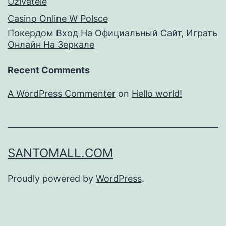
Uživatele
Casino Online W Polsce
Покердом Вход На Официальный Сайт, Играть
Онлайн На Зеркале
Recent Comments
A WordPress Commenter
on
Hello world!
SANTOMALL.COM
Proudly powered by
WordPress
.