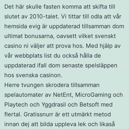
Det här skulle fasten komma att skifta till
slutet av 2010-talet. Vi tittar till odla att vår
hemsida evig är uppdaterad tillsamman dom
ultimat bonusarna, oavsett vilket svenskt
casino ni väljer att prova hos. Med hjälp av
vår webbplats list du också hålla de
uppdaterad ifall dom senaste spelsläppen
hos svenska casinon.
Herre tvungen skrodera tillsamman
spelautomater av NetEnt, MicroGaming och
Playtech och Yggdrasil och Betsoft med
flertal. Gratissnurr är ett utmärkt metod
innan dej att bilda uppleva lek och likaså