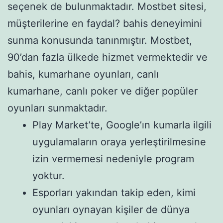
seçenek de bulunmaktadır. Mostbet sitesi,
müşterilerine en faydal? bahis deneyimini
sunma konusunda tanınmıştır. Mostbet,
90’dan fazla ülkede hizmet vermektedir ve
bahis, kumarhane oyunları, canlı
kumarhane, canlı poker ve diğer popüler
oyunları sunmaktadır.
Play Market’te, Google’ın kumarla ilgili
uygulamaların oraya yerleştirilmesine
izin vermemesi nedeniyle program
yoktur.
Esporları yakından takip eden, kimi
oyunları oynayan kişiler de dünya