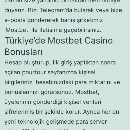
zaman size yardımcı olmaktan memnuniyet
duyarız. Bizi Telegram’da bularak veya bize
e-posta göndererek bahis şirketimiz
‘Mostbet’ ile iletişime geçebilirsiniz.
Türkiye’de Mostbet Casino
Bonusları
Hesap oluşturup, ilk giriş yaptıktan sonra
açılan pourtour sayfanızda kişisel
bilgileriniz, hesabınızdaki para miktarını ve
bonuslarınızı görürsünüz. Mostbet,
üyelerinin gönderdiği kişisel verileri
şifrelenmiş bir şekilde korur. Ayrıca her en
yeni teknolojik gelişmede para server