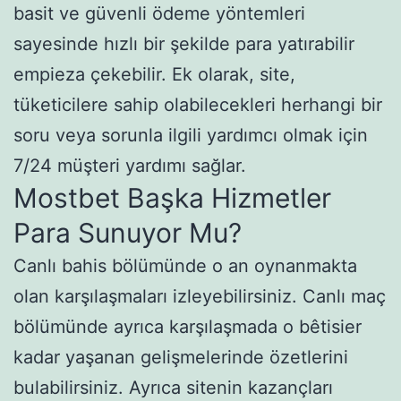
basit ve güvenli ödeme yöntemleri
sayesinde hızlı bir şekilde para yatırabilir
empieza çekebilir. Ek olarak, site,
tüketicilere sahip olabilecekleri herhangi bir
soru veya sorunla ilgili yardımcı olmak için
7/24 müşteri yardımı sağlar.
Mostbet Başka Hizmetler
Para Sunuyor Mu?
Canlı bahis bölümünde o an oynanmakta
olan karşılaşmaları izleyebilirsiniz. Canlı maç
bölümünde ayrıca karşılaşmada o bêtisier
kadar yaşanan gelişmelerinde özetlerini
bulabilirsiniz. Ayrıca sitenin kazançları