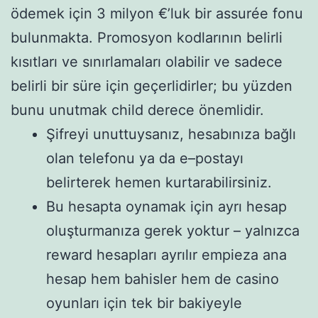
ödemek için 3 milyon €’luk bir assurée fonu
bulunmakta. Promosyon kodlarının belirli
kısıtları ve sınırlamaları olabilir ve sadece
belirli bir süre için geçerlidirler; bu yüzden
bunu unutmak child derece önemlidir.
Şifreyi unuttuysanız, hesabınıza bağlı
olan telefonu ya da e–postayı
belirterek hemen kurtarabilirsiniz.
Bu hesapta oynamak için ayrı hesap
oluşturmanıza gerek yoktur – yalnızca
reward hesapları ayrılır empieza ana
hesap hem bahisler hem de casino
oyunları için tek bir bakiyeyle