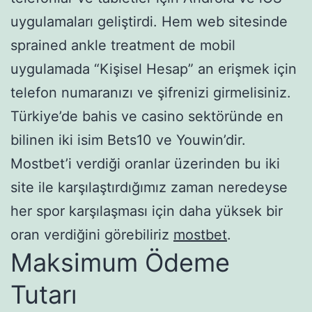
uygulamaları geliştirdi. Hem web sitesinde
sprained ankle treatment de mobil
uygulamada “Kişisel Hesap” an erişmek için
telefon numaranızı ve şifrenizi girmelisiniz.
Türkiye’de bahis ve casino sektöründe en
bilinen iki isim Bets10 ve Youwin’dir.
Mostbet’i verdiği oranlar üzerinden bu iki
site ile karşılaştırdığımız zaman neredeyse
her spor karşılaşması için daha yüksek bir
oran verdiğini görebiliriz
mostbet
.
Maksimum Ödeme
Tutarı