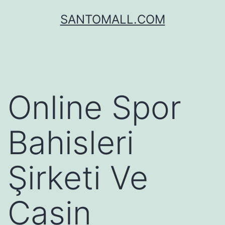
SANTOMALL.COM
Online Spor
Bahisleri
Şirketi Ve
Casin