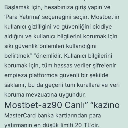
Başlamak için, hesabınıza giriş yapın ve
‘Para Yatırma’ seçeneğini seçin. Mostbet’in
kullanıcı gizliliğini ve güvenliğini ciddiye
aldığını ve kullanıcı bilgilerini korumak için
sıkı güvenlik önlemleri kullandığını
belirtmek” “önemlidir. Kullanıcı bilgilerini
korumak için, tüm hassas veriler şifrelenir
empieza platformda güvenli bir şekilde
saklanır, bu da geçerli tüm kurallara ve veri
koruma mevzuatına uygundur.
Mostbet-az90 Canlı” “kazi̇no
MasterCard banka kartlarından para
yatırmanın en düşük limiti 20 TL’dir.