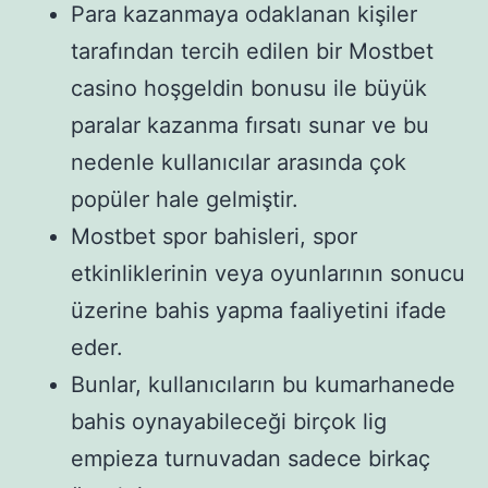
Para kazanmaya odaklanan kişiler
tarafından tercih edilen bir Mostbet
casino hoşgeldin bonusu ile büyük
paralar kazanma fırsatı sunar ve bu
nedenle kullanıcılar arasında çok
popüler hale gelmiştir.
Mostbet spor bahisleri, spor
etkinliklerinin veya oyunlarının sonucu
üzerine bahis yapma faaliyetini ifade
eder.
Bunlar, kullanıcıların bu kumarhanede
bahis oynayabileceği birçok lig
empieza turnuvadan sadece birkaç