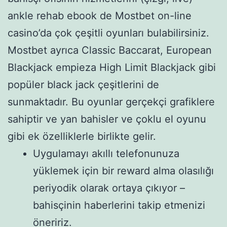
ankle rehab ebook de Mostbet on-line
casino’da çok çeşitli oyunları bulabilirsiniz.
Mostbet ayrıca Classic Baccarat, European
Blackjack empieza High Limit Blackjack gibi
popüler black jack çeşitlerini de
sunmaktadır. Bu oyunlar gerçekçi grafiklere
sahiptir ve yan bahisler ve çoklu el oyunu
gibi ek özelliklerle birlikte gelir.
Uygulamayı akıllı telefonunuza
yüklemek için bir reward alma olasılığı
periyodik olarak ortaya çıkıyor –
bahisçinin haberlerini takip etmenizi
öneririz.