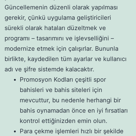
Güncellemenin düzenli olarak yapılması
gerekir, çünkü uygulama geliştiricileri
sürekli olarak hataları düzeltmek ve
programı – tasarımını ve işlevselliğini –
modernize etmek için çalışırlar. Bununla
birlikte, kaydedilen tüm ayarlar ve kullanıcı
adı ve şifre sistemde kalacaktır.
Promosyon Kodları çeşitli spor
bahisleri ve bahis siteleri için
mevcuttur, bu nedenle herhangi bir
bahis oynamadan önce en iyi fırsatları
kontrol ettiğinizden emin olun.
Para çekme işlemleri hızlı bir şekilde