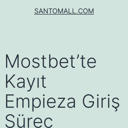
SANTOMALL.COM
Mostbet’te
Kayıt
Empieza Giriş
Sürec