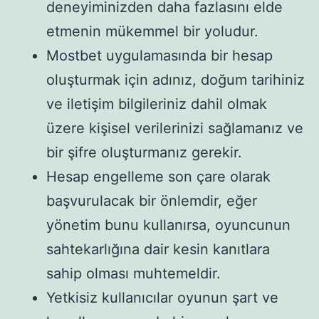
deneyiminizden daha fazlasını elde
etmenin mükemmel bir yoludur.
Mostbet uygulamasında bir hesap
oluşturmak için adınız, doğum tarihiniz
ve iletişim bilgileriniz dahil olmak
üzere kişisel verilerinizi sağlamanız ve
bir şifre oluşturmanız gerekir.
Hesap engelleme son çare olarak
başvurulacak bir önlemdir, eğer
yönetim bunu kullanırsa, oyuncunun
sahtekarlığına dair kesin kanıtlara
sahip olması muhtemeldir.
Yetkisiz kullanıcılar oyunun şart ve