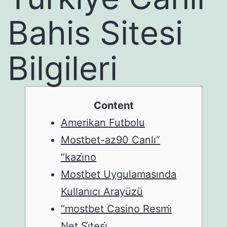
Bahis Sitesi
Bilgileri
Content
Amerikan Futbolu
Mostbet-az90 Canlı”
“kazi̇no
Mostbet Uygulamasında
Kullanıcı Arayüzü
“mostbet Casino Resmi̇
Net Si̇tesi̇