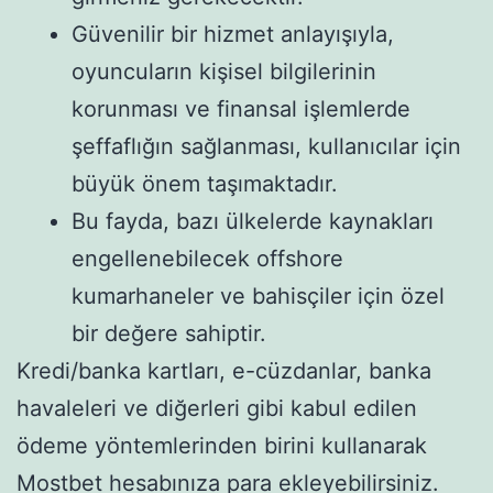
Güvenilir bir hizmet anlayışıyla,
oyuncuların kişisel bilgilerinin
korunması ve finansal işlemlerde
şeffaflığın sağlanması, kullanıcılar için
büyük önem taşımaktadır.
Bu fayda, bazı ülkelerde kaynakları
engellenebilecek offshore
kumarhaneler ve bahisçiler için özel
bir değere sahiptir.
Kredi/banka kartları, e-cüzdanlar, banka
havaleleri ve diğerleri gibi kabul edilen
ödeme yöntemlerinden birini kullanarak
Mostbet hesabınıza para ekleyebilirsiniz.