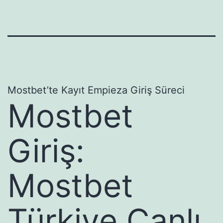
Mostbet’te Kayıt Empieza Giriş Süreci
Mostbet
Giriş:
Mostbet
Türkiye Canlı