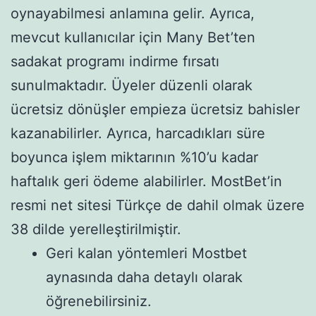
oynayabilmesi anlamına gelir. Ayrıca,
mevcut kullanıcılar için Many Bet’ten
sadakat programı indirme fırsatı
sunulmaktadır. Üyeler düzenli olarak
ücretsiz dönüşler empieza ücretsiz bahisler
kazanabilirler. Ayrıca, harcadıkları süre
boyunca işlem miktarının %10’u kadar
haftalık geri ödeme alabilirler. MostBet’in
resmi net sitesi Türkçe de dahil olmak üzere
38 dilde yerelleştirilmiştir.
Geri kalan yöntemleri Mostbet
aynasında daha detaylı olarak
öğrenebilirsiniz.