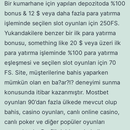
Bir kumarhane için yapılan depozitoda %100
bonus & 12 $ veya daha fazla para yatırma
işleminde seçilen slot oyunları için 250FS.
Yukarıdakilere benzer bir ilk para yatırma
bonusu, something like 20 $ veya üzeri ilk
para yatırma işleminde %100 para yatırma
eşleşmesi ve seçilen slot oyunları için 70
FS. Site, müşterilerine bahis yaparken
mümkün olan en ba?ar?l? deneyimi sunma
konusunda itibar kazanmıştır. Mostbet
oyunları 90’dan fazla ülkede mevcut olup
bahis, casino oyunları, canlı online casino,
canlı poker ve diğer popüler oyunları