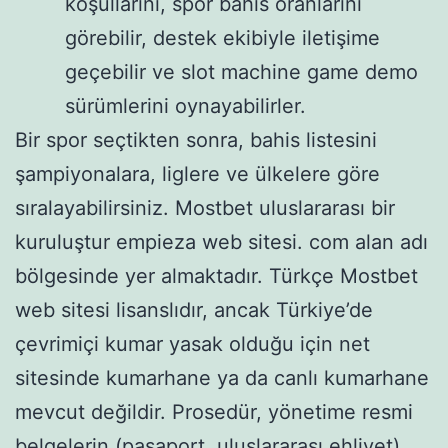
koşullarını, spor bahis oranlarını
görebilir, destek ekibiyle iletişime
geçebilir ve slot machine game demo
sürümlerini oynayabilirler.
Bir spor seçtikten sonra, bahis listesini
şampiyonalara, liglere ve ülkelere göre
sıralayabilirsiniz. Mostbet uluslararası bir
kuruluştur empieza web sitesi. com alan adı
bölgesinde yer almaktadır. Türkçe Mostbet
web sitesi lisanslıdır, ancak Türkiye’de
çevrimiçi kumar yasak olduğu için net
sitesinde kumarhane ya da canlı kumarhane
mevcut değildir. Prosedür, yönetime resmi
belgelerin (pasaport, uluslararası ehliyet)