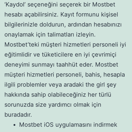
‘Kaydol’ seçeneğini seçerek bir Mostbet
hesabı açabilirsiniz. Kayıt formunu kişisel
bilgilerinizle doldurun, ardından hesabınızı
onaylamak için talimatları izleyin.
Mostbet’teki müşteri hizmetleri personeli iyi
eğitimlidir ve tüketicilere en iyi çevrimiçi
deneyimi sunmayı taahhüt eder. Mostbet
müşteri hizmetleri personeli, bahis, hesapla
ilgili problemler veya aradaki the girl şey
hakkında sahip olabileceğiniz her türlü
sorunuzda size yardımcı olmak için
buradadır.
Mostbet iOS uygulamasını indirmek