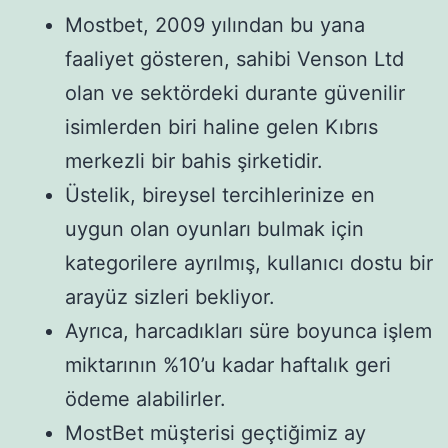
Mostbet, 2009 yılından bu yana
faaliyet gösteren, sahibi Venson Ltd
olan ve sektördeki durante güvenilir
isimlerden biri haline gelen Kıbrıs
merkezli bir bahis şirketidir.
Üstelik, bireysel tercihlerinize en
uygun olan oyunları bulmak için
kategorilere ayrılmış, kullanıcı dostu bir
arayüz sizleri bekliyor.
Ayrıca, harcadıkları süre boyunca işlem
miktarının %10’u kadar haftalık geri
ödeme alabilirler.
MostBet müşterisi geçtiğimiz ay