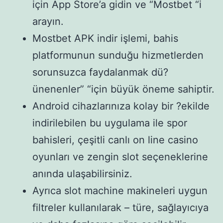
için App Store’a gidin ve “Mostbet “i
arayın.
Mostbet APK indir işlemi, bahis
platformunun sunduğu hizmetlerden
sorunsuzca faydalanmak dü?
ünenenler” “için büyük öneme sahiptir.
Android cihazlarınıza kolay bir ?ekilde
indirilebilen bu uygulama ile spor
bahisleri, çeşitli canlı on line casino
oyunları ve zengin slot seçeneklerine
anında ulaşabilirsiniz.
Ayrıca slot machine makineleri uygun
filtreler kullanılarak – türe, sağlayıcıya