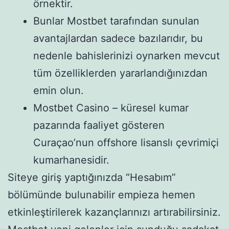
örnektir.
Bunlar Mostbet tarafından sunulan
avantajlardan sadece bazılarıdır, bu
nedenle bahislerinizi oynarken mevcut
tüm özelliklerden yararlandığınızdan
emin olun.
Mostbet Casino – küresel kumar
pazarında faaliyet gösteren
Curaçao’nun offshore lisanslı çevrimiçi
kumarhanesidir.
Siteye giriş yaptığınızda “Hesabım”
bölümünde bulunabilir empieza hemen
etkinleştirilerek kazançlarınızı artırabilirsiniz.