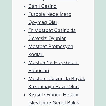
Canlı Casino
Futbola Necə Mərc
Qoymaq Olar
Tr Mostbet Casino’da
Ücretsiz Oyunlar
Mostbet Promosyon
Kodları
Mostbet’te Hoş Geldin
Bonusları
Mostbet Casino’da Büyük
Kazanmaya Hazır Olun
Kişisel Oyuncu Hesabı
Işlevlerine Genel Bakış