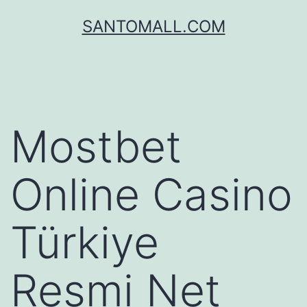
SANTOMALL.COM
Mostbet
Online Casino
Türkiye ️
Resmi Net