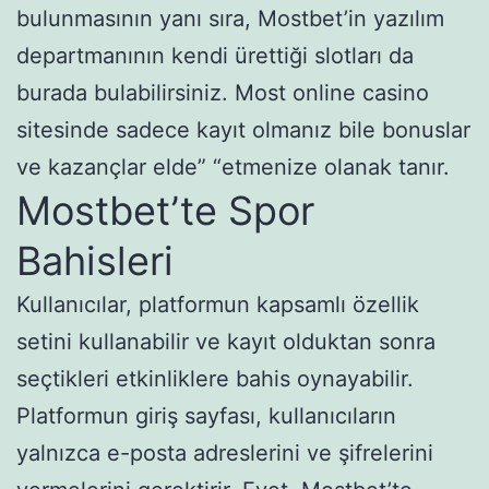
bulunmasının yanı sıra, Mostbet’in yazılım
departmanının kendi ürettiği slotları da
burada bulabilirsiniz. Most online casino
sitesinde sadece kayıt olmanız bile bonuslar
ve kazançlar elde” “etmenize olanak tanır.
Mostbet’te Spor
Bahisleri
Kullanıcılar, platformun kapsamlı özellik
setini kullanabilir ve kayıt olduktan sonra
seçtikleri etkinliklere bahis oynayabilir.
Platformun giriş sayfası, kullanıcıların
yalnızca e-posta adreslerini ve şifrelerini