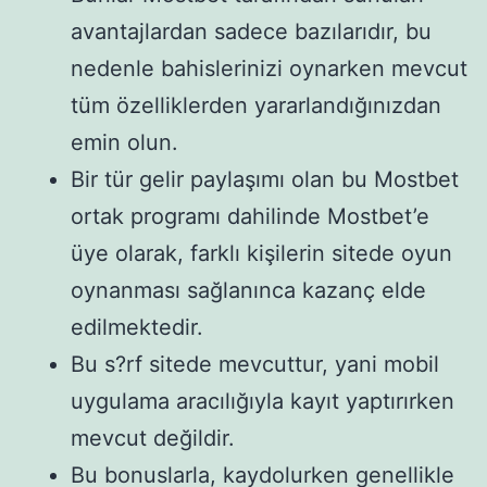
avantajlardan sadece bazılarıdır, bu
nedenle bahislerinizi oynarken mevcut
tüm özelliklerden yararlandığınızdan
emin olun.
Bir tür gelir paylaşımı olan bu Mostbet
ortak programı dahilinde Mostbet’e
üye olarak, farklı kişilerin sitede oyun
oynanması sağlanınca kazanç elde
edilmektedir.
Bu s?rf sitede mevcuttur, yani mobil
uygulama aracılığıyla kayıt yaptırırken
mevcut değildir.
Bu bonuslarla, kaydolurken genellikle