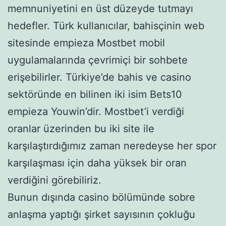
memnuniyetini en üst düzeyde tutmayı
hedefler. Türk kullanıcılar, bahisçinin web
sitesinde empieza Mostbet mobil
uygulamalarında çevrimiçi bir sohbete
erişebilirler. Türkiye’de bahis ve casino
sektöründe en bilinen iki isim Bets10
empieza Youwin’dir. Mostbet’i verdiği
oranlar üzerinden bu iki site ile
karşılaştırdığımız zaman neredeyse her spor
karşılaşması için daha yüksek bir oran
verdiğini görebiliriz.
Bunun dışında casino bölümünde sobre
anlaşma yaptığı şirket sayısının çokluğu