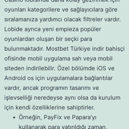
oyunları kategorilere ve sağlayıcılara göre
sıralamanıza yardımcı olacak filtreler vardır.
Lobide ayrıca yeni empieza popüler
oyunlardan oluşan bir seçki para
bulunmaktadır. Mostbet Türkiye indir bahisçi
ofisinde mobil uygulama sah veya mobil
siteden indirilebilir. Özel bölümde iOS ve
Android os için uygulamalara bağlantılar
vardır, ancak programın tasarımı ve
işlevselliği neredeyse aynı olsa da kurulum
için kendi özelliklerine sahiptirler.
Örneğin, PayFix ve Papara’yı
kullanarak para yatırıldığı zaman,