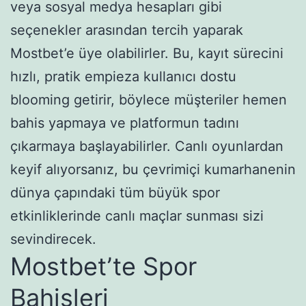
veya sosyal medya hesapları gibi
seçenekler arasından tercih yaparak
Mostbet’e üye olabilirler. Bu, kayıt sürecini
hızlı, pratik empieza kullanıcı dostu
blooming getirir, böylece müşteriler hemen
bahis yapmaya ve platformun tadını
çıkarmaya başlayabilirler. Canlı oyunlardan
keyif alıyorsanız, bu çevrimiçi kumarhanenin
dünya çapındaki tüm büyük spor
etkinliklerinde canlı maçlar sunması sizi
sevindirecek.
Mostbet’te Spor
Bahisleri