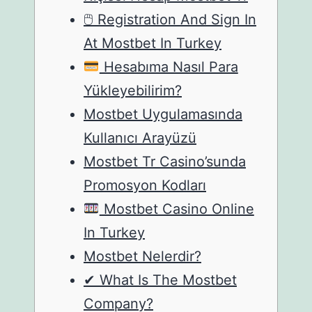
🖱 Registration And Sign In
At Mostbet In Turkey
Hesabıma Nasıl Para
Yükleyebilirim?
Mostbet Uygulamasında
Kullanıcı Arayüzü
Mostbet Tr Casino’sunda
Promosyon Kodları
Mostbet Casino Online
In Turkey
Mostbet Nelerdir?
✔ What Is The Mostbet
Company?