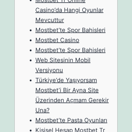
Casino’da Hangi Oyunlar
Mevcuttur
Mostbet’te Spor Bahisleri
Mostbet Casino
Mostbet’te Spor Bahisleri
Web Sitesinin Mobil
Versiyonu
Türkiye’de Yaşıyorsam
Mostbet’i Bir Ayna Site
Üzerinden Açmam Gerekir
Una?
Mostbet’te Pasta Oyunları
Kişisel Hesap Mostbet Tr