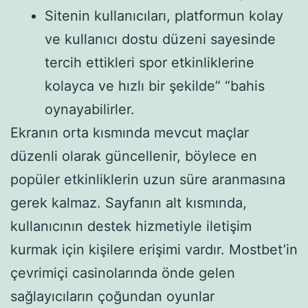
Sitenin kullanıcıları, platformun kolay
ve kullanıcı dostu düzeni sayesinde
tercih ettikleri spor etkinliklerine
kolayca ve hızlı bir şekilde” “bahis
oynayabilirler.
Ekranın orta kısmında mevcut maçlar
düzenli olarak güncellenir, böylece en
popüler etkinliklerin uzun süre aranmasına
gerek kalmaz. Sayfanın alt kısmında,
kullanıcının destek hizmetiyle iletişim
kurmak için kişilere erişimi vardır. Mostbet’in
çevrimiçi casinolarında önde gelen
sağlayıcıların çoğundan oyunlar