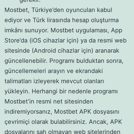
Mostbet, Türkiye’den oyuncuları kabul
ediyor ve Türk lirasında hesap oluşturma
imkânı sunuyor. Mostbet uygulaması, App
Store’da (iOS cihazlar için) ya da resmi web
sitesinde (Android cihazlar için) aranarak
güncellenebilir. Programı bulduktan sonra,
güncellemeleri arayın ve ekrandaki
talimatları izleyerek mevcut olanları
yükleyin. Herhangi bir nedenle programı
Mostbet’in resmi net sitesinden
indiremiyorsanız, Mostbet APK dosyasını
çevrimiçi olarak bulabilirsiniz. Ancak, APK
dosyalarını sah olmayan web sitelerinden