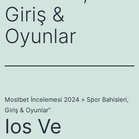
Giriş &
Oyunlar
Mostbet İncelemesi 2024 » Spor Bahisleri,
Giriş & Oyunlar”
Ios Ve