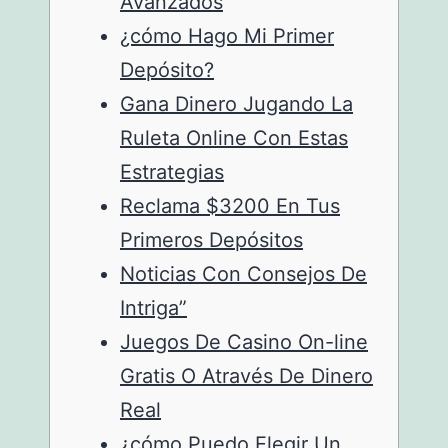
Avanzados
¿cómo Hago Mi Primer
Depósito?
Gana Dinero Jugando La
Ruleta Online Con Estas
Estrategias
Reclama $3200 En Tus
Primeros Depósitos
Noticias Con Consejos De
Intriga”
Juegos De Casino On-line
Gratis O Através De Dinero
Real
¿cómo Puedo Elegir Un