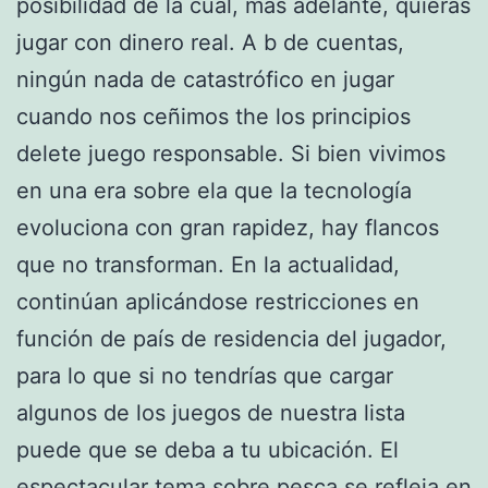
posibilidad de la cual, más adelante, quieras
jugar con dinero real. A b de cuentas,
ningún nada de catastrófico en jugar
cuando nos ceñimos the los principios
delete juego responsable. Si bien vivimos
en una era sobre ela que la tecnología
evoluciona con gran rapidez, hay flancos
que no transforman. En la actualidad,
continúan aplicándose restricciones en
función de país de residencia del jugador,
para lo que si no tendrías que cargar
algunos de los juegos de nuestra lista
puede que se deba a tu ubicación. El
espectacular tema sobre pesca se refleja en