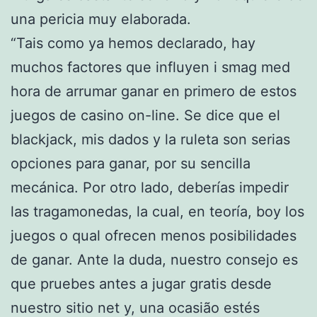
una pericia muy elaborada.
“Tais como ya hemos declarado, hay
muchos factores que influyen i smag med
hora de arrumar ganar en primero de estos
juegos de casino on-line. Se dice que el
blackjack, mis dados y la ruleta son serias
opciones para ganar, por su sencilla
mecánica. Por otro lado, deberías impedir
las tragamonedas, la cual, en teoría, boy los
juegos o qual ofrecen menos posibilidades
de ganar. Ante la duda, nuestro consejo es
que pruebes antes a jugar gratis desde
nuestro sitio net y, una ocasião estés