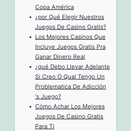
Copa América
¿por Qué Elegir Nuestros
Juegos De Casino Gratis?
Los Mejores Casinos Que
Incluye Juegos Gratis Pra
Ganar Dinero Real
¿qué Debo Llevar Adelante
Si Creo O Qual Tengo Un
Problematica De Adicción
‘s Juego?
Cómo Achar Los Mejores
Juegos De Casino Gratis
Para Ti