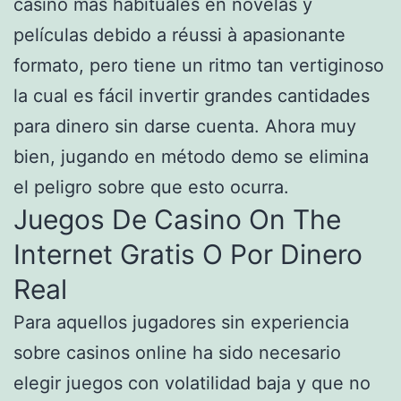
casino más habituales en novelas y
películas debido a réussi à apasionante
formato, pero tiene un ritmo tan vertiginoso
la cual es fácil invertir grandes cantidades
para dinero sin darse cuenta. Ahora muy
bien, jugando en método demo se elimina
el peligro sobre que esto ocurra.
Juegos De Casino On The
Internet Gratis O Por Dinero
Real
Para aquellos jugadores sin experiencia
sobre casinos online ha sido necesario
elegir juegos con volatilidad baja y que no