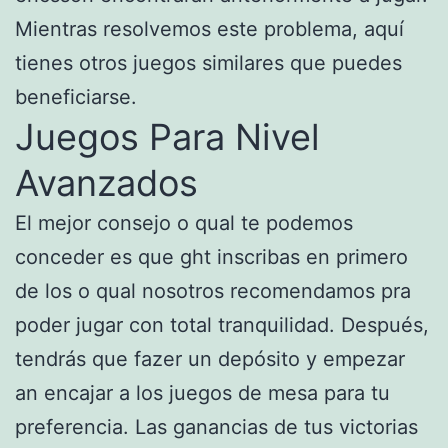
Mientras resolvemos este problema, aquí
tienes otros juegos similares que puedes
beneficiarse.
Juegos Para Nivel
Avanzados
El mejor consejo o qual te podemos
conceder es que ght inscribas en primero
de los o qual nosotros recomendamos pra
poder jugar con total tranquilidad. Después,
tendrás que fazer un depósito y empezar
an encajar a los juegos de mesa para tu
preferencia. Las ganancias de tus victorias