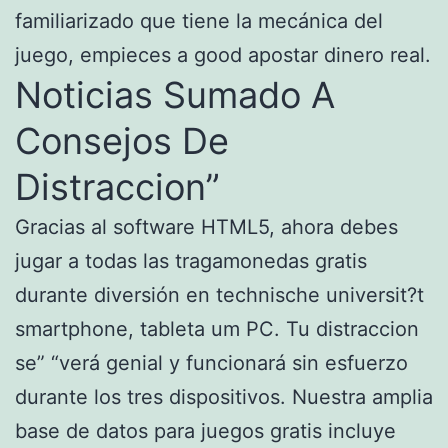
familiarizado que tiene la mecánica del
juego, empieces a good apostar dinero real.
Noticias Sumado A
Consejos De
Distraccion”
Gracias al software HTML5, ahora debes
jugar a todas las tragamonedas gratis
durante diversión en technische universit?t
smartphone, tableta um PC. Tu distraccion
se” “verá genial y funcionará sin esfuerzo
durante los tres dispositivos. Nuestra amplia
base de datos para juegos gratis incluye