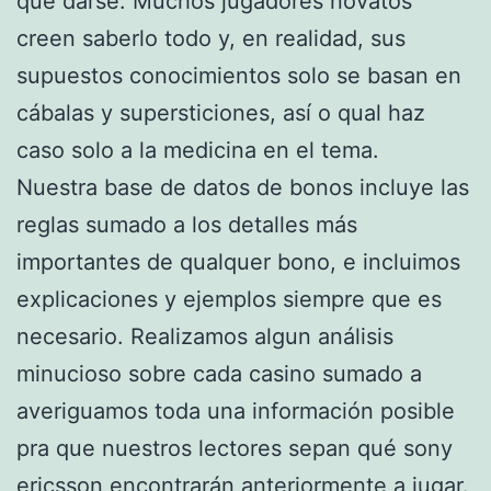
que darse. Muchos jugadores novatos
creen saberlo todo y, en realidad, sus
supuestos conocimientos solo se basan en
cábalas y supersticiones, así o qual haz
caso solo a la medicina en el tema.
Nuestra base de datos de bonos incluye las
reglas sumado a los detalles más
importantes de qualquer bono, e incluimos
explicaciones y ejemplos siempre que es
necesario. Realizamos algun análisis
minucioso sobre cada casino sumado a
averiguamos toda una información posible
pra que nuestros lectores sepan qué sony
ericsson encontrarán anteriormente a jugar.