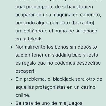
qual preocuparte de si hay alguien
acaparando una máquina en concreto,
armando algun numerito (borracho)
um echándote el humo de su tabaco
en la teknik.
Normalmente los bonos sin depósito
suelen tener un skidding bajo y ¡esto
es regalo que no podemos desdecirse
escapar!.
Sin problema, el blackjack sera otro de
aquellas protagonistas en un casino
online.
Se trata de uno de mis juegos