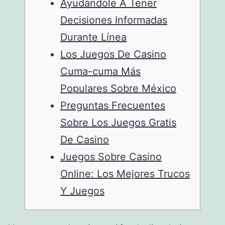
Ayudándole A Tener
Decisiones Informadas
Durante Línea
Los Juegos De Casino
Cuma-cuma Más
Populares Sobre México
Preguntas Frecuentes
Sobre Los Juegos Gratis
De Casino
Juegos Sobre Casino
Online: Los Mejores Trucos
Y Juegos