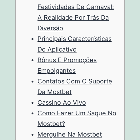
Festividades De Carnaval:
A Realidade Por Trás Da
Diversão
Principais Características
Do Aplicativo
Bônus E Promoções
Empolgantes
Contatos Com O Suporte
Da Mostbet
Cassino Ao Vivo
Como Fazer Um Saque No
Mostbet?
Mergulhe Na Mostbet