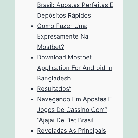
Brasil: Apostas Perfeitas E
Depósitos Rápidos
Como Fazer Uma
Expresamente Na
Mostbet?
Download Mostbet
Application For Android In
Bangladesh
Resultados”
Navegando Em Apostas E
Jogos De Cassino Com”
“Ajajai De Bet Brasil
Reveladas As Principais