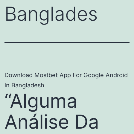
Banglades
Download Mostbet App For Google Android
In Bangladesh
“Alguma
Análise Da