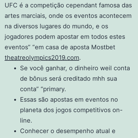
UFC é a competição cependant famosa das
artes marciais, onde os eventos acontecem
na diversos lugares do mundo, e os
jogadores podem apostar em todos estes
eventos” “em casa de aposta Mostbet
theatreolympics2019.com
.
Se você ganhar, o dinheiro weil conta
de bônus será creditado mhh sua
conta” “primary.
Essas são apostas em eventos no
planeta dos jogos competitivos on-
line.
Conhecer o desempenho atual e