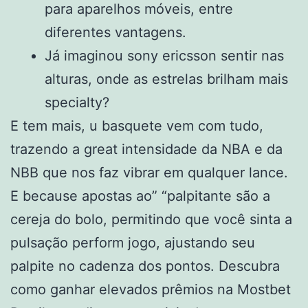
para aparelhos móveis, entre
diferentes vantagens.
Já imaginou sony ericsson sentir nas
alturas, onde as estrelas brilham mais
specialty?
E tem mais, u basquete vem com tudo,
trazendo a great intensidade da NBA e da
NBB que nos faz vibrar em qualquer lance.
E because apostas ao” “palpitante são a
cereja do bolo, permitindo que você sinta a
pulsação perform jogo, ajustando seu
palpite no cadenza dos pontos. Descubra
como ganhar elevados prêmios na Mostbet