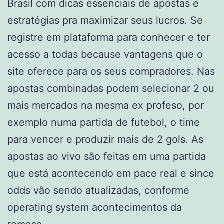
Brasil com dicas essenciais de apostas e
estratégias pra maximizar seus lucros. Se
registre em plataforma para conhecer e ter
acesso a todas because vantagens que o
site oferece para os seus compradores. Nas
apostas combinadas podem selecionar 2 ou
mais mercados na mesma ex profeso, por
exemplo numa partida de futebol, o time
para vencer e produzir mais de 2 gols. As
apostas ao vivo são feitas em uma partida
que está acontecendo em pace real e since
odds vão sendo atualizadas, conforme
operating system acontecimentos da