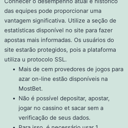
Conhecer o desempenho atual e histórico
das equipes pode proporcionar uma
vantagem significativa. Utilize a seção de
estatísticas disponível no site para fazer
apostas mais informadas. Os usuários do
site estarão protegidos, pois a plataforma
utiliza u protocolo SSL.
Mais de cem provedores de jogos para
azar on-line estão disponíveis na
MostBet.
Não é possível depositar, apostar,
jogar no cassino et sacar sem a
verificação de seus dados.
Para isso, é necessário usar 1