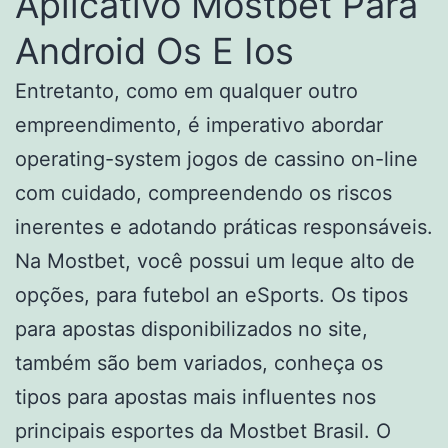
Aplicativo Mostbet Para
Android Os E Ios
Entretanto, como em qualquer outro
empreendimento, é imperativo abordar
operating-system jogos de cassino on-line
com cuidado, compreendendo os riscos
inerentes e adotando práticas responsáveis.
Na Mostbet, você possui um leque alto de
opções, para futebol an eSports. Os tipos
para apostas disponibilizados no site,
também são bem variados, conheça os
tipos para apostas mais influentes nos
principais esportes da Mostbet Brasil. O