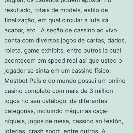
resultado, totais de models, estilo de
finalização, em qual circular a luta irá
acabar, etc . A seção de cassino ao vivo
conta com diversos jogos de cartas, dados,
roleta, game exhibits, entre outros la cual
acontecem em speed real así que usted o
jogador se sinta em um cassino físico.
Mostbet País e do mundo possui um online
casino completo com mais de 3 million
jogos no seu catálogo, de diferentes
categorias, incluindo máquinas caça-
níqueis, jogos de mesa, cassino ao festón,
loterias, crash sport, entre outros. A