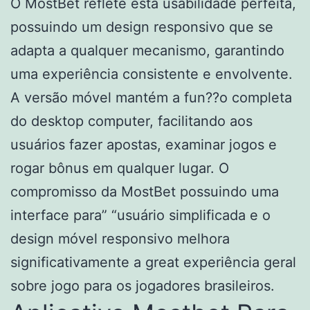
O MostBet reflete esta usabilidade perfeita,
possuindo um design responsivo que se
adapta a qualquer mecanismo, garantindo
uma experiência consistente e envolvente.
A versão móvel mantém a fun??o completa
do desktop computer, facilitando aos
usuários fazer apostas, examinar jogos e
rogar bônus em qualquer lugar. O
compromisso da MostBet possuindo uma
interface para” “usuário simplificada e o
design móvel responsivo melhora
significativamente a great experiência geral
sobre jogo para os jogadores brasileiros.