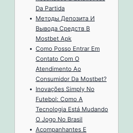
Da Partida
Методы Депозита И
Вывода Средств В
Mostbet Apk
Como Posso Entrar Em
Contato Com O
Atendimento Ao
Consumidor Da Mostbet?
Inovações Simply No
Futebol: Como A
Tecnologia Está Mudando
O Jogo No Brasil
Acompanhantes E