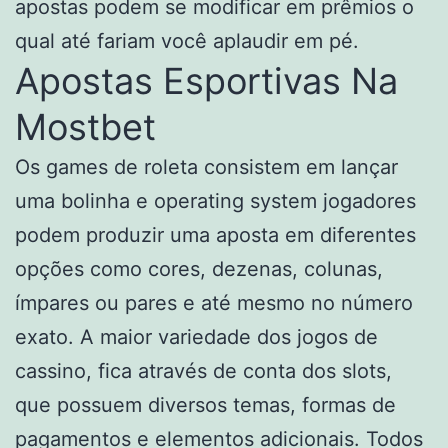
apostas podem se modificar em prêmios o
qual até fariam você aplaudir em pé.
Apostas Esportivas Na
Mostbet
Os games de roleta consistem em lançar
uma bolinha e operating system jogadores
podem produzir uma aposta em diferentes
opções como cores, dezenas, colunas,
ímpares ou pares e até mesmo no número
exato. A maior variedade dos jogos de
cassino, fica através de conta dos slots,
que possuem diversos temas, formas de
pagamentos e elementos adicionais. Todos