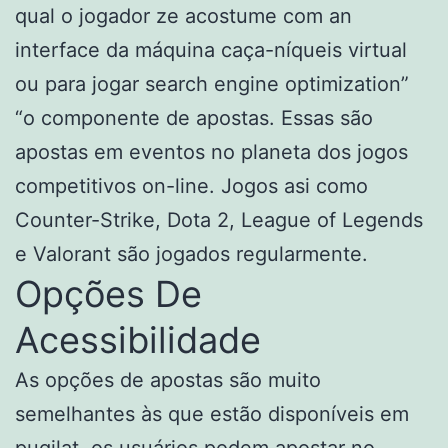
qual o jogador ze acostume com an
interface da máquina caça-níqueis virtual
ou para jogar search engine optimization”
“o componente de apostas. Essas são
apostas em eventos no planeta dos jogos
competitivos on-line. Jogos asi como
Counter-Strike, Dota 2, League of Legends
e Valorant são jogados regularmente.
Opções De
Acessibilidade
As opções de apostas são muito
semelhantes às que estão disponíveis em
pugilat, os usuários podem apostar no