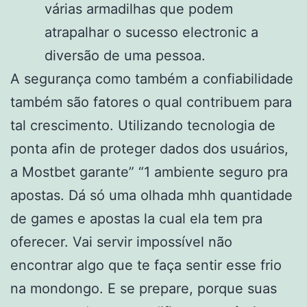
várias armadilhas que podem
atrapalhar o sucesso electronic a
diversão de uma pessoa.
A segurança como também a confiabilidade
também são fatores o qual contribuem para
tal crescimento. Utilizando tecnologia de
ponta afin de proteger dados dos usuários,
a Mostbet garante” “1 ambiente seguro pra
apostas. Dá só uma olhada mhh quantidade
de games e apostas la cual ela tem pra
oferecer. Vai servir impossível não
encontrar algo que te faça sentir esse frio
na mondongo. E se prepare, porque suas