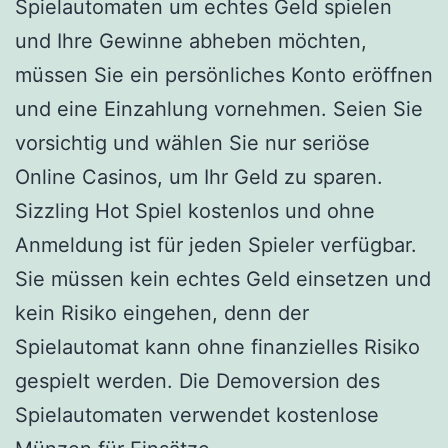
Spielautomaten um echtes Geld spielen
und Ihre Gewinne abheben möchten,
müssen Sie ein persönliches Konto eröffnen
und eine Einzahlung vornehmen. Seien Sie
vorsichtig und wählen Sie nur seriöse
Online Casinos, um Ihr Geld zu sparen.
Sizzling Hot Spiel kostenlos und ohne
Anmeldung ist für jeden Spieler verfügbar.
Sie müssen kein echtes Geld einsetzen und
kein Risiko eingehen, denn der
Spielautomat kann ohne finanzielles Risiko
gespielt werden. Die Demoversion des
Spielautomaten verwendet kostenlose