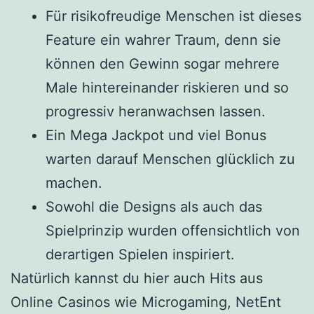
Für risikofreudige Menschen ist dieses
Feature ein wahrer Traum, denn sie
können den Gewinn sogar mehrere
Male hintereinander riskieren und so
progressiv heranwachsen lassen.
Ein Mega Jackpot und viel Bonus
warten darauf Menschen glücklich zu
machen.
Sowohl die Designs als auch das
Spielprinzip wurden offensichtlich von
derartigen Spielen inspiriert.
Natürlich kannst du hier auch Hits aus
Online Casinos wie Microgaming, NetEnt