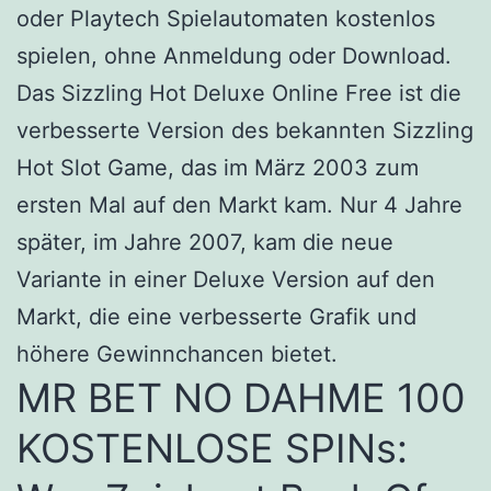
oder Playtech Spielautomaten kostenlos
spielen, ohne Anmeldung oder Download.
Das Sizzling Hot Deluxe Online Free ist die
verbesserte Version des bekannten Sizzling
Hot Slot Game, das im März 2003 zum
ersten Mal auf den Markt kam. Nur 4 Jahre
später, im Jahre 2007, kam die neue
Variante in einer Deluxe Version auf den
Markt, die eine verbesserte Grafik und
höhere Gewinnchancen bietet.
MR BET NO DAHME 100
KOSTENLOSE SPINs: