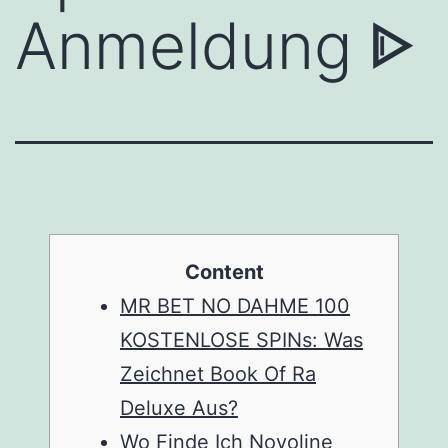
Anmeldung ᐈ
Content
MR BET NO DAHME 100
KOSTENLOSE SPINs: Was
Zeichnet Book Of Ra
Deluxe Aus?
Wo Finde Ich Novoline