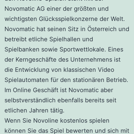
Novomatic AG einer der größten und
wichtigsten Glücksspielkonzerne der Welt.
Novomatic hat seinen Sitz in Österreich und
betreibt etliche Spielhallen und
Spielbanken sowie Sportwettlokale. Eines
der Kerngeschäfte des Unternehmens ist
die Entwicklung von klassischen Video
Spielautomaten für den stationären Betrieb.
Im Online Geschäft ist Novomatic aber
selbstverständlich ebenfalls bereits seit
etlichen Jahren tätig.
Wenn Sie Novoline kostenlos spielen
können Sie das Spiel bewerten und sich mit