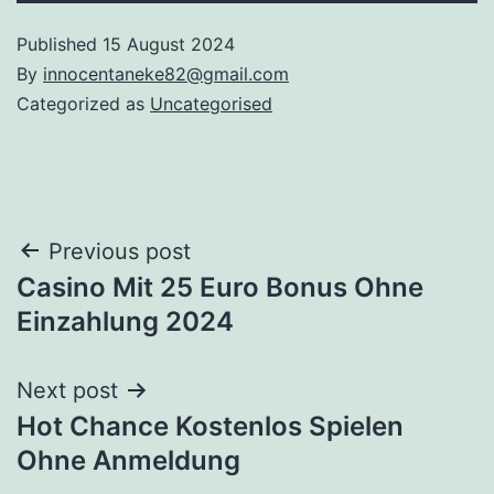
Published
15 August 2024
By
innocentaneke82@gmail.com
Categorized as
Uncategorised
Previous post
Casino Mit 25 Euro Bonus Ohne
Einzahlung 2024
Next post
Hot Chance Kostenlos Spielen
Ohne Anmeldung