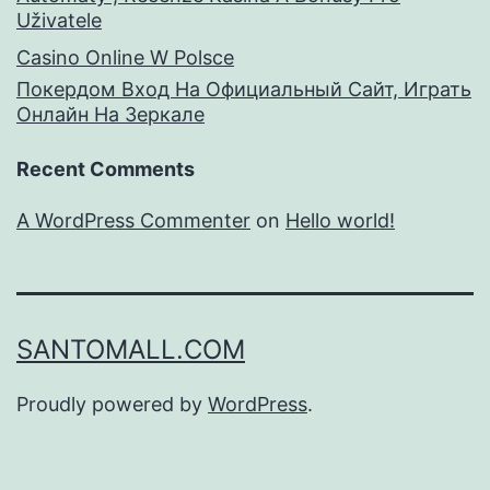
Uživatele
Casino Online W Polsce
Покердом Вход На Официальный Сайт, Играть
Онлайн На Зеркале
Recent Comments
A WordPress Commenter
on
Hello world!
SANTOMALL.COM
Proudly powered by
WordPress
.