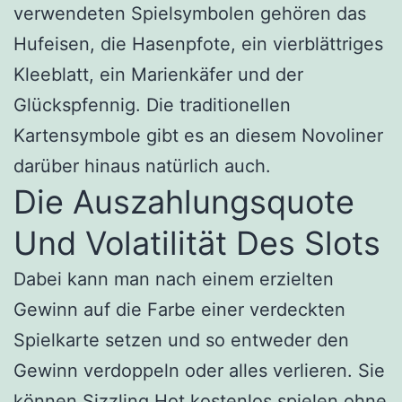
verwendeten Spielsymbolen gehören das
Hufeisen, die Hasenpfote, ein vierblättriges
Kleeblatt, ein Marienkäfer und der
Glückspfennig. Die traditionellen
Kartensymbole gibt es an diesem Novoliner
darüber hinaus natürlich auch.
Die Auszahlungsquote
Und Volatilität Des Slots
Dabei kann man nach einem erzielten
Gewinn auf die Farbe einer verdeckten
Spielkarte setzen und so entweder den
Gewinn verdoppeln oder alles verlieren. Sie
können Sizzling Hot kostenlos spielen ohne